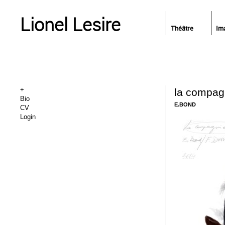
Lionel Lesire
Théâtre
Im
+
la compa
Bio
E.BOND
CV
Login