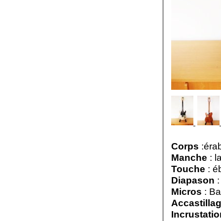
Corps
:éra
Manche
: l
Touche
: é
Diapason
:
Micros
: Ba
Accastilla
Incrustatio