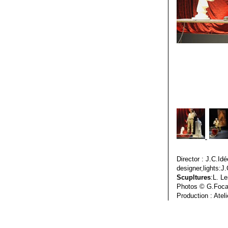
Director : J.C.Idé
designer,lights:J.
Scupltures
:L. Le
Photos © G.Foca
Production : Atel