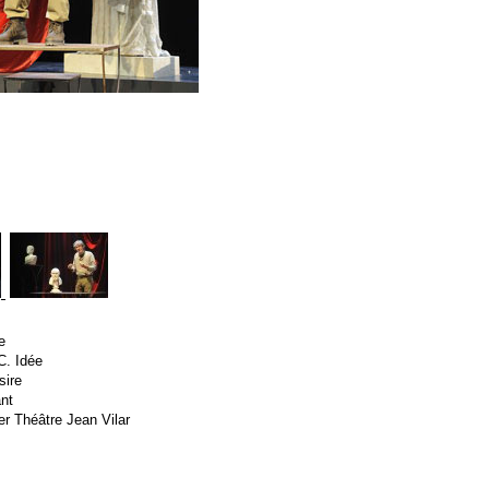
e
C. Idée
sire
nt
ier Théâtre Jean Vilar