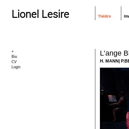
Lionel Lesire
Théâtre
Im
L’ange B
+
Bio
H. MANN| P.
CV
Login