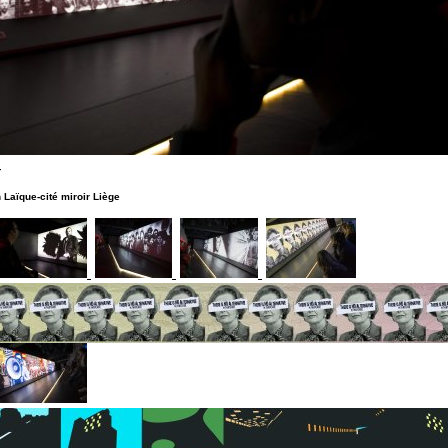
-
 Laïque-cité miroir Liège