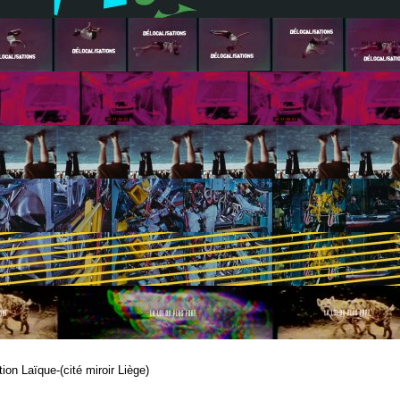
tion Laïque-
(cité miroir Liège)