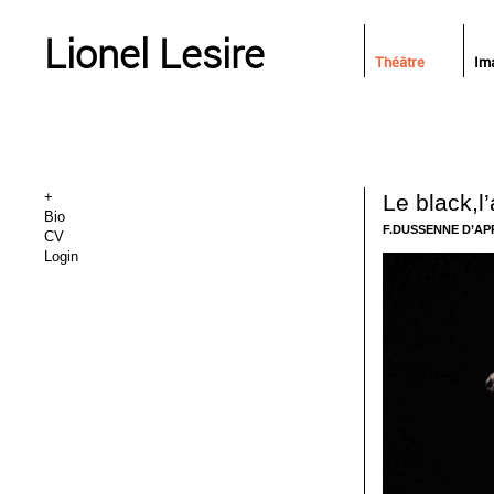
Lionel Lesire
Théâtre
Im
+
Le black,l
Bio
F.DUSSENNE D’AP
CV
Login